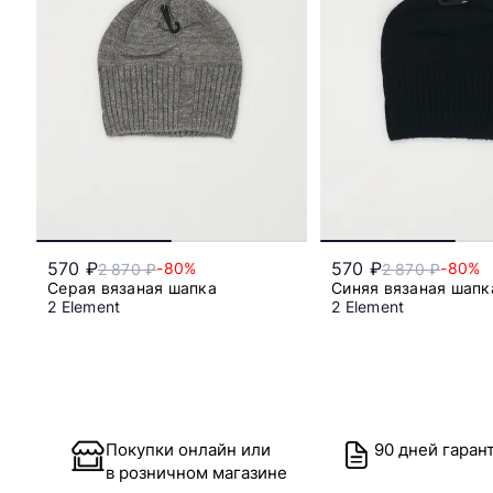
570 ₽
570 ₽
-80%
-80%
2 870 ₽
2 870 ₽
Серая вязаная шапка
Синяя вязаная шапк
2 Element
2 Element
Один размер
Один разм
Покупки онлайн или
90 дней гаран
в розничном магазине