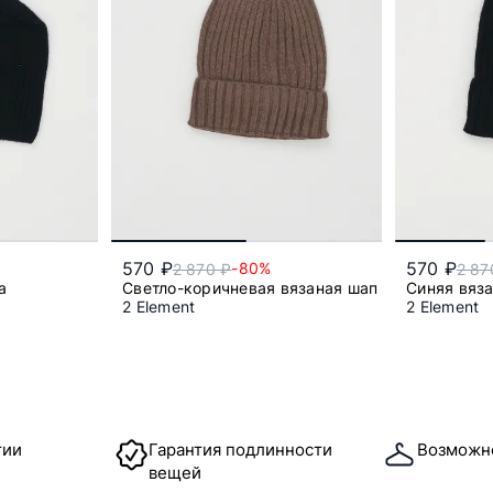
570 ₽
570 ₽
-80%
2 870 ₽
2 87
а
Светло-коричневая вязаная шапка
Синяя вяз
2 Element
2 Element
ер
Один размер
тии
Гарантия подлинности
Возможн
вещей