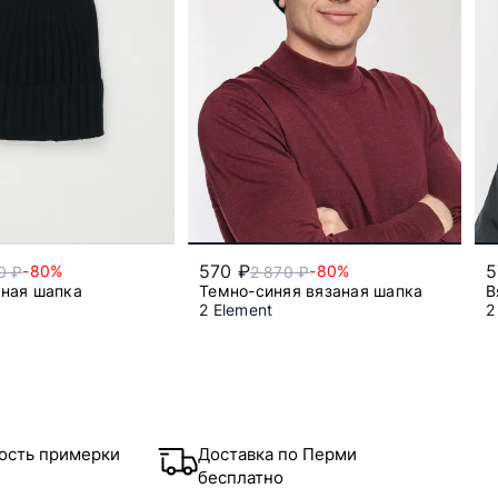
570 ₽
5
-80%
-80%
0 ₽
2 870 ₽
аная шапка
Темно-синяя вязаная шапка
В
2 Element
2
Один размер
Один размер
ость примерки
Доставка по Перми
бесплатно