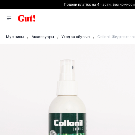
Подели платёж на 4 части. Без комисс
Мужчины
Аксессуары
Уход за обувью
Collonil Жидкость-а