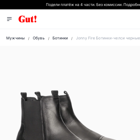
Подели платёж на 4 части. Без комиссии. Подробн
Мужчины
Обувь
Ботинки
Jonny Fire Ботинки-челси черные