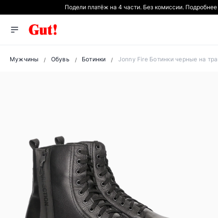
Подели платёж на 4 части. Без комиссии. Подробнее
Мужчины
Обувь
Ботинки
Jonny Fire Ботинки черные на тр