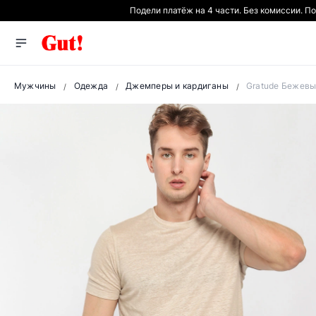
Подели платёж на 4 части. Без комиссии. П
Мужчины
Одежда
Джемперы и кардиганы
Gratude Бежевы