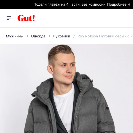
Подели платёж на 4 части. Без комиссии. Подробнее →
Мужчины
Одежда
Пуховики
Roy Robson Пуховик серый с