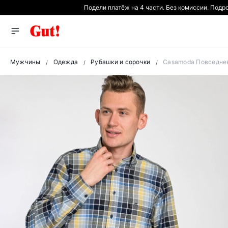
Подели платёж на 4 части. Без комиссии. Подр
Мужчины
Одежда
Рубашки и сорочки
Casamoda Повседнев