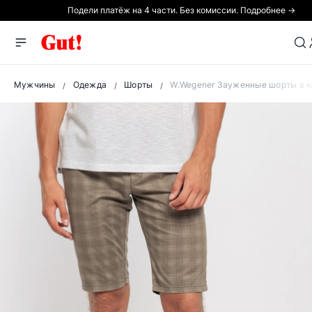
Подели платёж на 4 части. Без комиссии. Подробнее →
Мужчины
Одежда
Шорты
W.Wegener Зауженные шорты в к