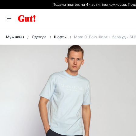
Подели платёж на 4 части. Без комиссии. По
Мужчины
Одежда
Шорты
Marc O`Polo Шорты-бермуды SU