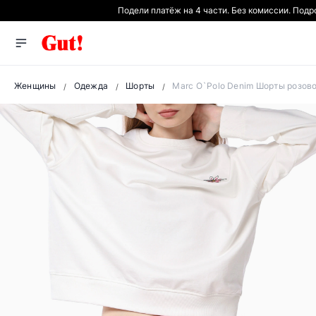
Подели платёж на 4 части. Без комиссии. Под
Женщины
Одежда
Шорты
Marc O`Polo Denim Шорты розово