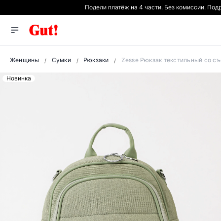
Подели платёж на 4 части. Без комиссии. Под
Женщины
Сумки
Рюкзаки
Zesse Рюкзак текстильный со с
Новинка