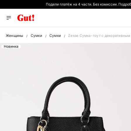
Подели платёж на 4 части. Без комиссии. Подро
Женщины
Сумки
Сумки
Zesse Сумка-тоут с декоративным
Новинка