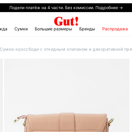
Подели платёж на 4 части. Без комиссии. Подробнее →
жда
Сумки
Большие размеры
Бренды
Распродажа
 Сумка-кроссбоди с откидным клапаном и декоративной пр