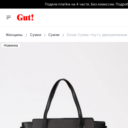
Подели платёж на 4 части. Без комиссии. Подро
Женщины
Сумки
Сумки
Zesse Сумка-тоут с декоративным
Новинка