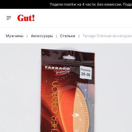
Подели платёж на 4 части. Без комиссии. Под
Мужчины
Аксессуары
Стельки
Tarrago Стельки из натур