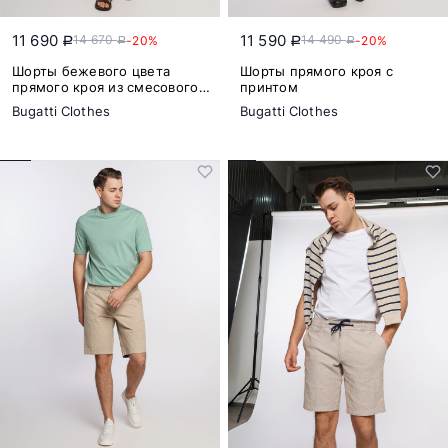
11 690
11 590
14 670
14 490
-20%
-20%
a
a
a
a
Шорты бежевого цвета
Шорты прямого кроя с
прямого кроя из смесового
принтом
хлопка
Bugatti Clothes
Bugatti Clothes