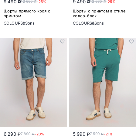
9 490
9 490
12 660
12 660
-25%
-25%
a
a
a
a
Шорты прямого кроя с
Шорты с принтом в стиле
принтом
колор-блок
COLOURS&Sons
COLOURS&Sons
6 290
5 990
7 890
7 590
-20%
-21%
a
a
a
a