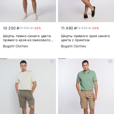
10 350
11 490
12 940
14 430
-20%
-20%
a
a
a
a
Шорты темно-синего цвета
Шорты прямого кроя синего
прямого кроя из смесового
цвета с принтом
хлопка
Bugatti Clothes
Bugatti Clothes