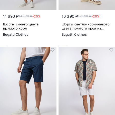
11 690
10 390
14 670
12 990
-20%
-20%
a
a
a
a
Шорты синего цвета
Шорты светло-коричневого
прямого кроя
цвета прямого кроя из
натурального хлопка
Bugatti Clothes
Bugatti Clothes