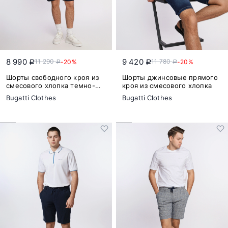
8 990
9 420
11 290
11 780
-20%
-20%
a
a
a
a
Шорты свободного кроя из
Шорты джинсовые прямого
смесового хлопка темно-
кроя из смесового хлопка
синего цвета
Bugatti Clothes
Bugatti Clothes