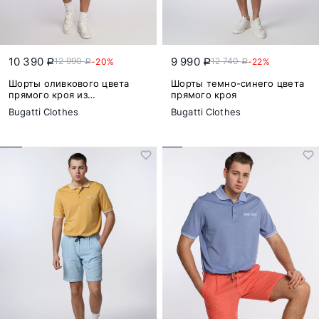
10 390
9 990
12 990
12 740
-20%
-22%
a
a
a
a
Шорты оливкового цвета
Шорты темно-синего цвета
прямого кроя из
прямого кроя
натурального хлопка
Bugatti Clothes
Bugatti Clothes