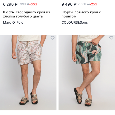
6 290
9 490
8 990
12 660
-30%
-25%
a
a
a
a
Шорты свободного кроя из
Шорты прямого кроя с
хлопка голубого цвета
принтом
Marc O`Polo
COLOURS&Sons