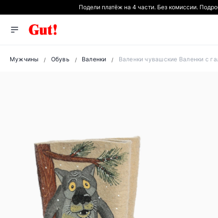
Подели платёж на 4 части. Без комиссии. Подр
Мужчины
Обувь
Валенки
Валенки чувашские Валенки с г