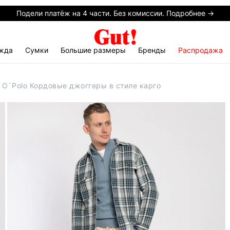
Подели платёж на 4 части. Без комиссии. Подробнее →
жда
Сумки
Большие размеры
Бренды
Распродажа
 O`Polo Кордовые джоггеры в стиле карго