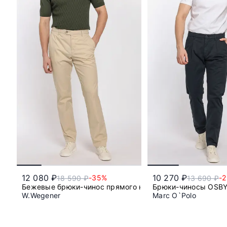
12 080 ₽
10 270 ₽
-35%
-
18 590 ₽
13 690 ₽
Бежевые брюки-чинос прямого кроя
Брюки-чиносы OSBY 
W.Wegener
Marc O`Polo
25
26
50
52
32 - L32