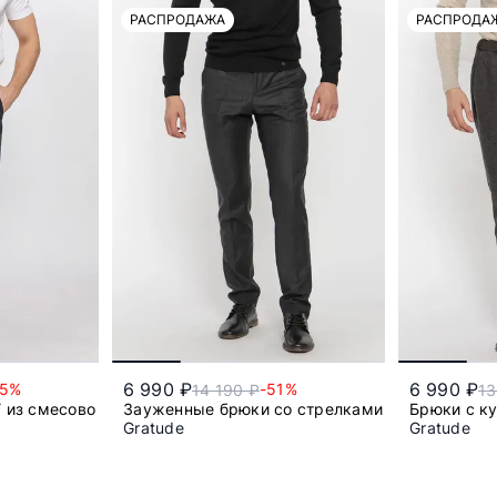
РАСПРОДАЖА
РАСПРОДА
6 990 ₽
6 990 ₽
25%
-51%
14 190 ₽
13
из смесового хлопка
Зауженные брюки со стрелками
Брюки с к
Gratude
Gratude
54
56