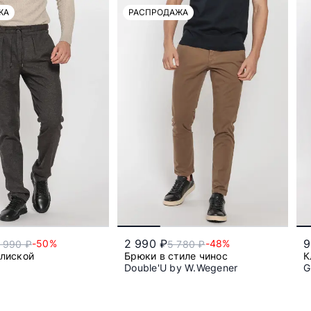
ЖА
РАСПРОДАЖА
2 990 ₽
9
-50%
-48%
 990 ₽
5 780 ₽
улиской
Брюки в стиле чинос
К
Double'U by W.Wegener
G
50
24