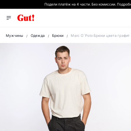
Подели платёж на 4 части. Без комиссии. Подроб
Мужчины
Одежда
Брюки
Marc O`Polo Брюки цвета графит 