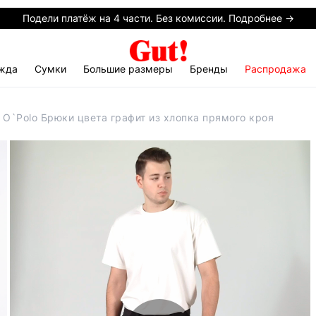
Подели платёж на 4 части. Без комиссии. Подробнее →
жда
Сумки
Большие размеры
Бренды
Распродажа
 O`Polo Брюки цвета графит из хлопка прямого кроя