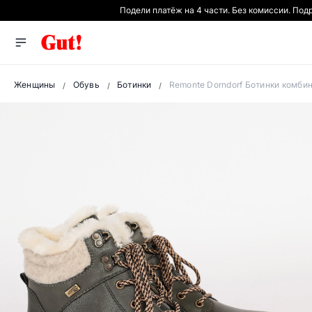
Подели платёж на 4 части. Без комиссии. Под
Женщины
Обувь
Ботинки
Remonte Dorndorf Ботинки комби