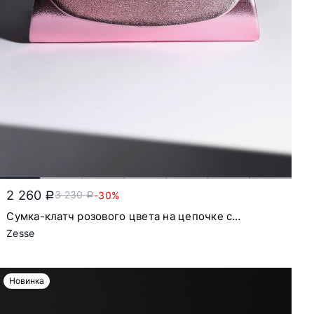
2 260
3 230
-30%
a
a
Сумка-клатч розового цвета на цепочке с
откидным клапаном
Zesse
Новинка