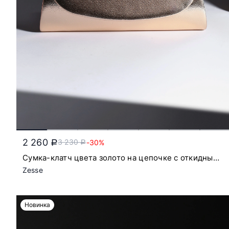
2 260
3 230
-30%
a
a
Сумка-клатч цвета золото на цепочке с откидным
клапаном
Zesse
Новинка