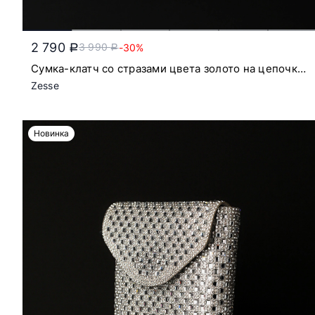
2 790
3 990
-30%
a
a
Сумка-клатч со стразами цвета золото на цепочке
с откидным клапаном
Zesse
Новинка