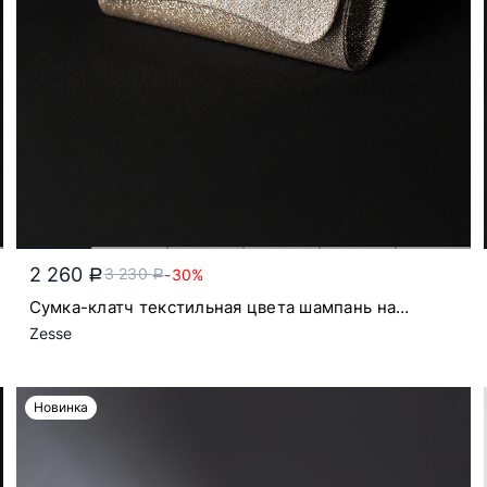
2 260
3 230
-30%
a
a
Сумка-клатч текстильная цвета шампань на
цепочке с откидным клапаном
Zesse
Новинка