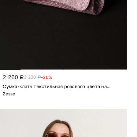
2 260
3 230
-30%
a
a
Сумка-клатч текстильная розового цвета на
цепочке с откидным клапаном
Zesse