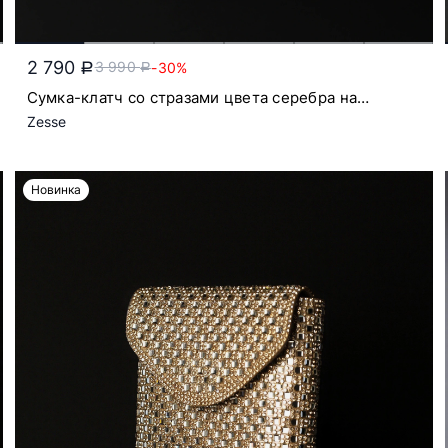
2 790
3 990
-30%
a
a
Сумка-клатч со стразами цвета серебра на
цепочке с откидным клапаном
Zesse
Новинка