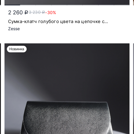
2 260
3 230
-30%
a
a
Сумка-клатч голубого цвета на цепочке с
откидным клапаном
Zesse
Новинка