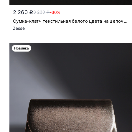
2 260
3 230
-30%
a
a
Сумка-клатч текстильная белого цвета на цепочке
с откидным клапаном
Zesse
Новинка