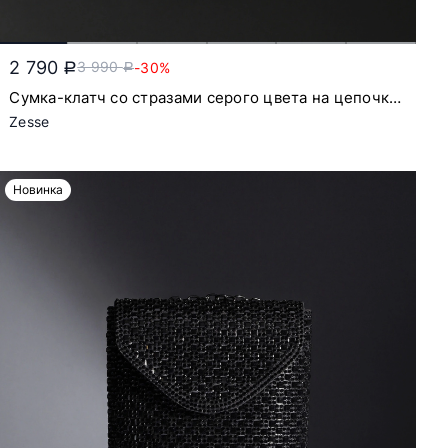
2 790
3 990
-30%
a
a
Сумка-клатч со стразами серого цвета на цепочке
с откидным клапаном
Zesse
Новинка