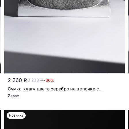
2 260
3 230
-30%
a
a
Сумка-клатч цвета серебро на цепочке с
откидным клапаном
Zesse
Новинка