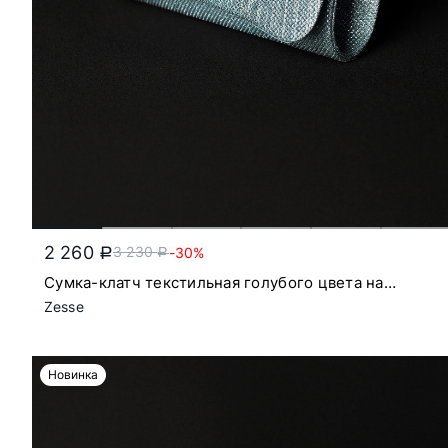
2 260
3 230
-30%
a
a
Сумка-клатч текстильная голубого цвета на
цепочке с откидным клапаном
Zesse
Новинка