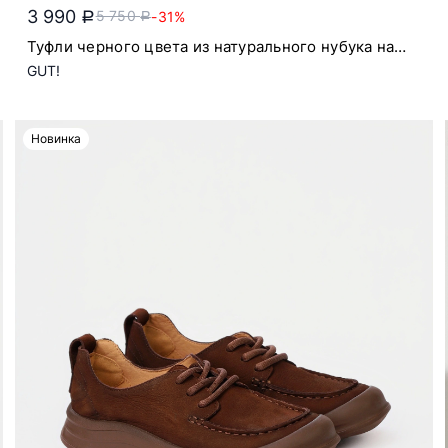
3 990
5 750
-31%
a
a
Туфли черного цвета из натурального нубука на
шнуровке
GUT!
Новинка