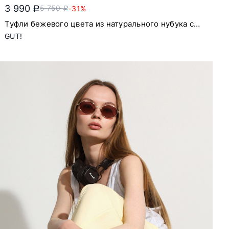
3 990
5 750
-31%
a
a
Туфли бежевого цвета из натурального нубука с
застежкой ремешок
GUT!