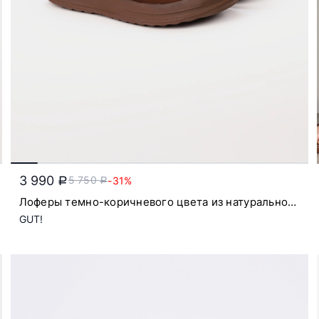
3 990
5 750
-31%
a
a
Лоферы темно-коричневого цвета из натурального
нубука на низкой подошве
GUT!