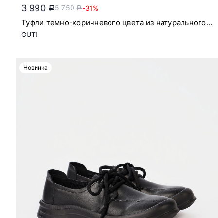
3 990
5 750
-31%
a
a
Туфли темно-коричневого цвета из натурального
нубука на шнуровке
GUT!
Новинка