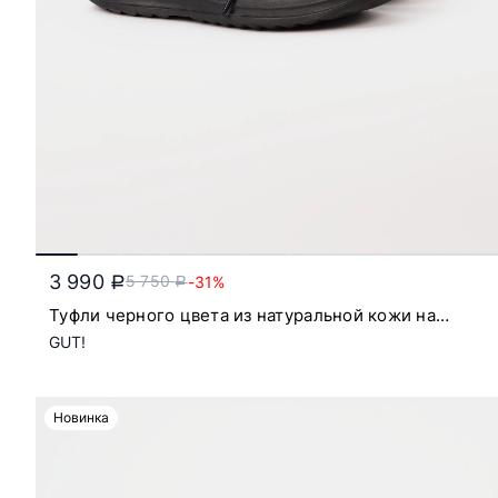
3 990
5 750
-31%
a
a
Туфли черного цвета из натуральной кожи на
низкой подошве
GUT!
Новинка