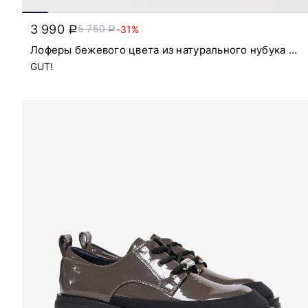
3 990
5 750
-31%
a
a
Лоферы бежевого цвета из натурального нубука на
низкой подошве
GUT!