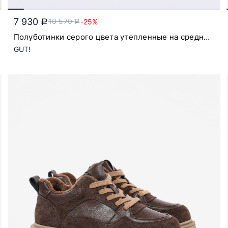
7 930
10 570
-25%
a
a
Полуботинки серого цвета утепленные на средней
подошве
GUT!