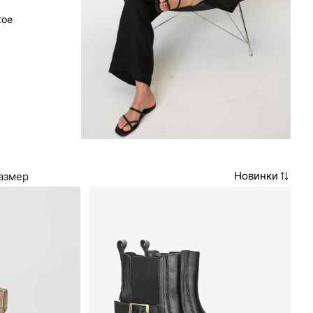
кое
Новинки
азмер