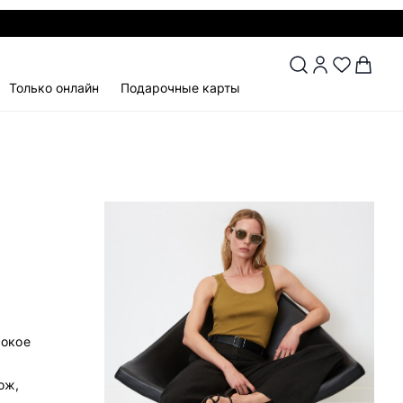
Только онлайн
Подарочные карты
сокое
х
ож,