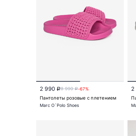
2 990
2
8 990
-67%
a
a
Пантолеты розовые с плетением
П
Marc O`Polo Shoes
Ma