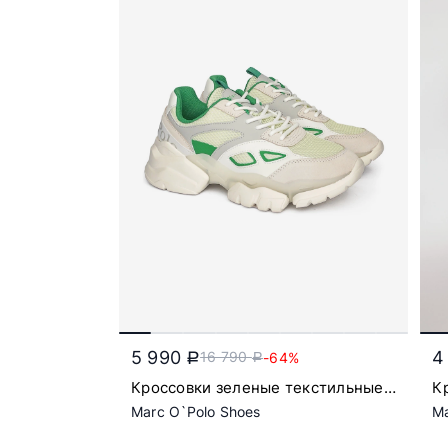
5 990
4
16 790
-64%
a
a
Кроссовки зеленые текстильные
К
на скульптурной подошве
Marc O`Polo Shoes
Ma