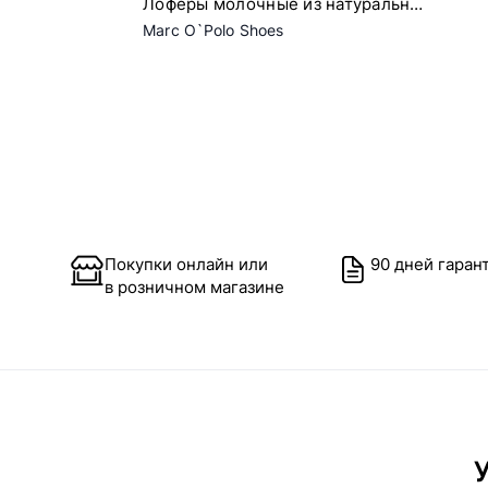
Лоферы молочные из натуральной
кожи
Marc O`Polo Shoes
Покупки онлайн или
90 дней гаран
в розничном магазине
У