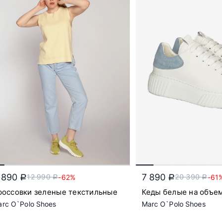
 890
7 890
12 990
20 390
-62%
-61
a
a
a
a
россовки зеленые текстильные
Кеды белые на объе
платформе
rc O`Polo Shoes
Marc O`Polo Shoes