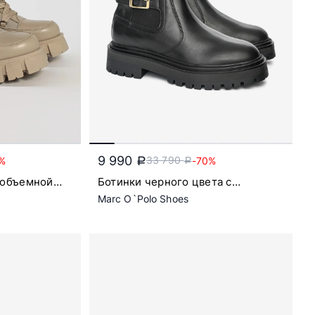
9 990
33 790
%
-70%
a
a
 объемной
Ботинки черного цвета с
рельефным протектором
Marc O`Polo Shoes