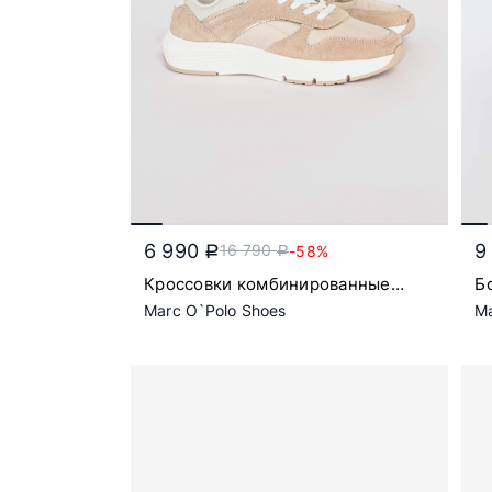
6 990
9
16 790
-58%
a
a
Кроссовки комбинированные
Б
бежевого цвета с декоративной
о
Marc O`Polo Shoes
Ma
строчкой