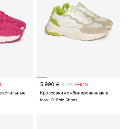
5 990
16 790
%
-64%
a
a
текстильные
Кроссовки комбинированные в
стиле колор-блок на рельефной
Marc O`Polo Shoes
подошве