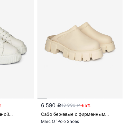
6 590
18 990
%
-65%
a
a
мной
Сабо бежевые с фирменным
тиснением
Marc O`Polo Shoes