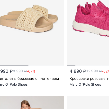
 990
4 890
8 990
12 990
-67%
-62
a
a
a
a
антолеты бежевые с плетением
Кроссовки розовые 
rc O`Polo Shoes
Marc O`Polo Shoes