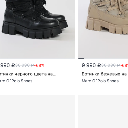
 990
9 990
30 990
30 990
-68%
-68
a
a
a
a
отинки черного цвета на
Ботинки бежевые на
бъемной подошве
подошве
rc O`Polo Shoes
Marc O`Polo Shoes