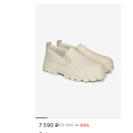
7 590
23 990
-68%
a
a