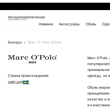
ЖЕНЩИНАМ
МУЖЧИНАМ
Новинки
Аксессуары
Обувь
Оде
Бренды
Marc O`Polo Shoes
Marc O’Polo
популяризат
премиального
одежду, но и
Страна происхождения:
ШВЕЦИЯ
Обувь марки
принципами:
качество и 
и качествен