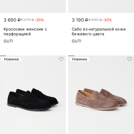
3 690
3 190
5 270
4 550
-30%
-30%
a
a
a
a
Кроссовки женские с
Сабо из натуральной кожи
перфорацией
бежевого цвета
GUT!
GUT!
Новинка
Новинка