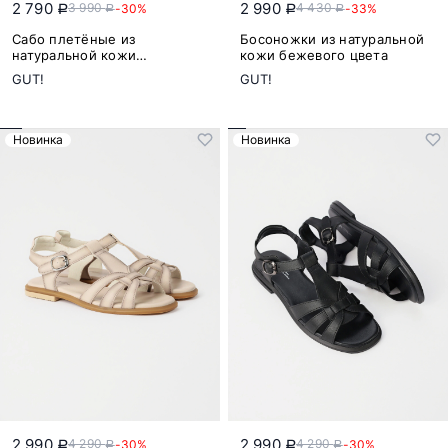
2 790
2 990
3 990
4 430
-30%
-33%
a
a
a
a
Сабо плетёные из
Босоножки из натуральной
натуральной кожи
кожи бежевого цвета
коричневого цвета
GUT!
GUT!
Новинка
Новинка
2 990
2 990
4 290
4 290
-30%
-30%
a
a
a
a