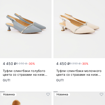
4 450
4 450
6 350
6 350
-30%
-30%
a
a
a
a
Туфли-слингбэки голубого
Туфли-слингбэки молочного
цвета со стразами на низком
цвета со стразами на низком
каблуке
каблуке
GUT!
GUT!
Новинка
Новинка