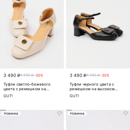
3 490
3 490
4 990
4 990
-30%
-30%
a
a
a
a
Туфли светло-бежевого
Туфли черного цвета с
цвета с ремешком на
ремешком на высоком
высоком каблуке
каблуке
GUT!
GUT!
Новинка
Новинка