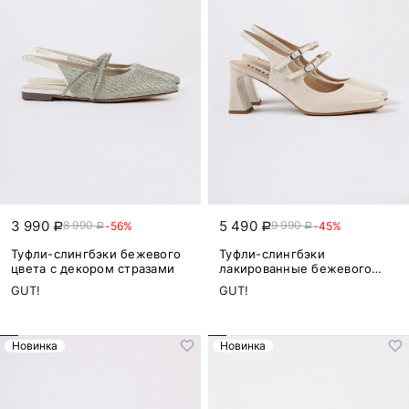
3 990
5 490
8 990
9 990
-56%
-45%
a
a
a
a
Туфли-слингбэки бежевого
Туфли-слингбэки
цвета с декором стразами
лакированные бежевого
цвета на высоком каблуке
GUT!
GUT!
Новинка
Новинка