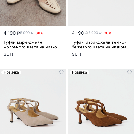
4 190
4 190
5 990
5 990
-30%
-30%
a
a
a
a
Туфли мэри-джейн
Туфли мэри-джейн темно-
молочного цвета на низком
бежевого цвета на низком
каблуке
каблуке
GUT!
GUT!
Новинка
Новинка