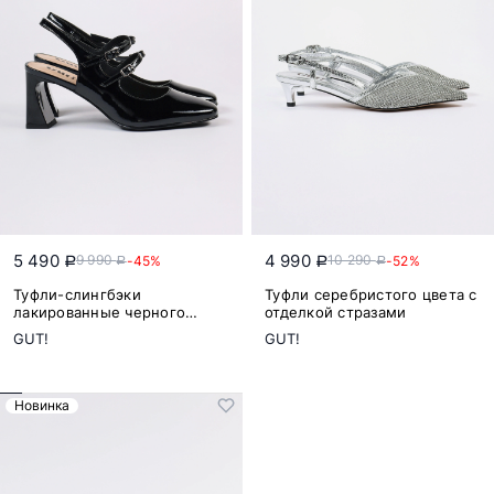
5 490
4 990
9 990
10 290
-45%
-52%
a
a
a
a
Туфли-слингбэки
Туфли серебристого цвета с
лакированные черного
отделкой стразами
цвета на высоком каблуке
GUT!
GUT!
Новинка