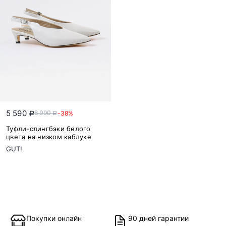
5 590
8 990
-38%
a
a
Туфли-слингбэки белого
цвета на низком каблуке
GUT!
Покупки онлайн
90 дней гарантии