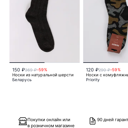
150 ₽
120 ₽
-59%
-59%
369 ₽
290 ₽
Носки из натуральной шерсти
Носки с комуфляжн
Беларусь
Priority
38/40
41/42
43/44
42/43
44/
45/46
Покупки онлайн или
90 дней гаран
в розничном магазине