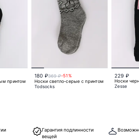
180 ₽
229 ₽
-51%
369 ₽
Носки черн
ым принтом
Носки светло-серые с принтом
Zesse
Todsocks
4
45
св.серый
тии
Гарантия подлинности
Возможн
вещей