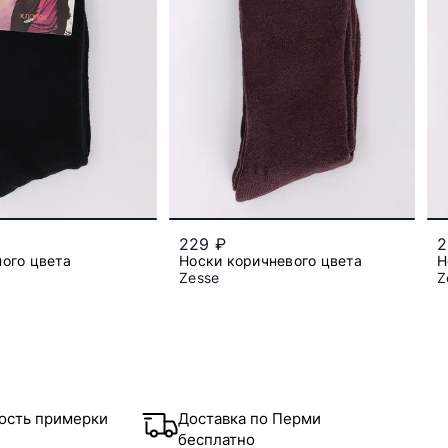
229 ₽
2
ого цвета
Носки коричневого цвета
Н
Zesse
Z
2/48
42/48
ость примерки
Доставка по Перми
бесплатно