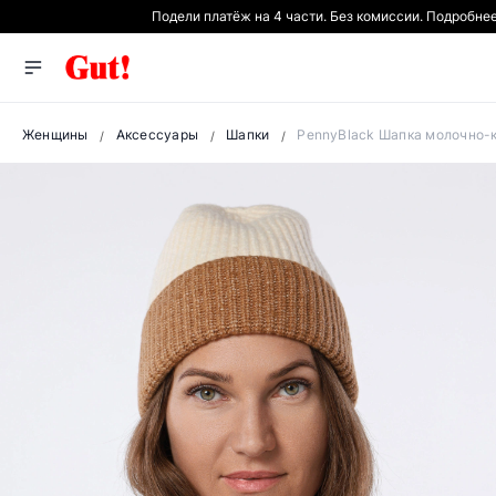
Подели платёж на 4 части. Без комиссии. Подробне
Женщины
Аксессуары
Шапки
PennyBlack Шапка молочно-