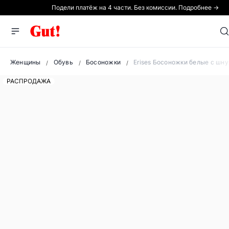
Подели платёж на 4 части. Без комиссии. Подробнее →
Женщины
Обувь
Босоножки
Erises Босоножки белые с шн
РАСПРОДАЖА