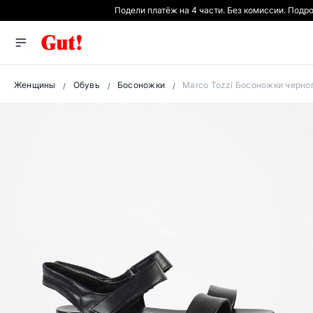
Подели платёж на 4 части. Без комиссии. Подр
Женщины
Обувь
Босоножки
Marco Tozzi Босоножки черног