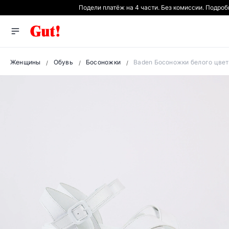
Подели платёж на 4 части. Без комиссии. Подро
Женщины
Обувь
Босоножки
Baden Босоножки белого цве