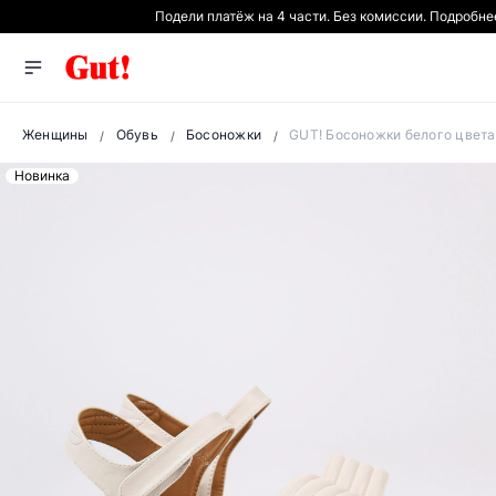
Подели платёж на 4 части. Без комиссии. Подробне
Женщины
Обувь
Босоножки
GUT! Босоножки белого цвета
Новинка