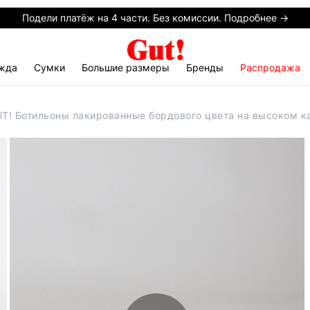
Подели платёж на 4 части. Без комиссии. Подробнее →
жда
Сумки
Большие размеры
Бренды
Распродажа
T! Ботильоны лакированные бордового цвета на высоком к