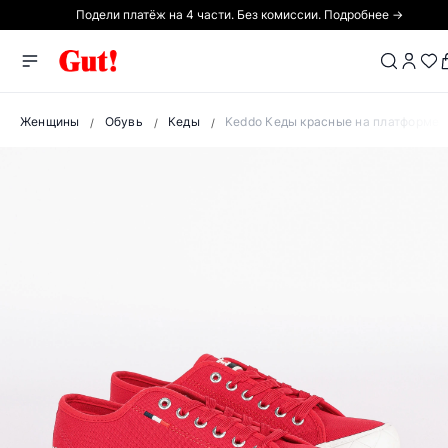
Подели платёж на 4 части. Без комиссии. Подробнее →
Женщины
Обувь
Кеды
Keddo Кеды красные на платформе