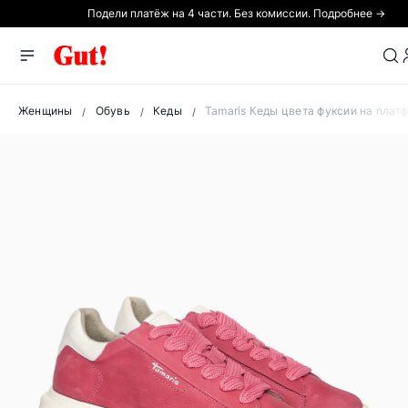
Подели платёж на 4 части. Без комиссии. Подробнее →
Женщины
Обувь
Кеды
Tamaris Кеды цвета фуксии на плат