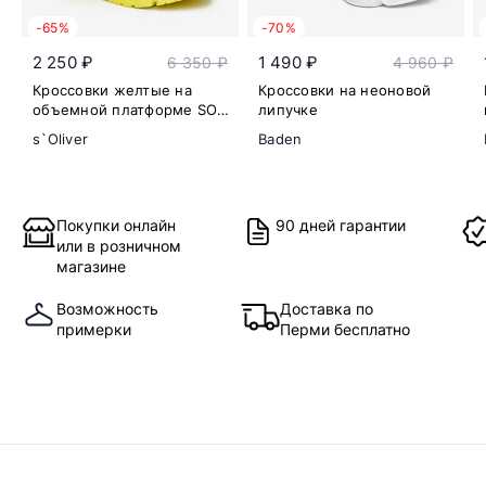
-65%
-70%
2 250 ₽
1 490 ₽
6 350 ₽
4 960 ₽
Кроссовки желтые на
Кроссовки на неоновой
объемной платформе SO
липучке
HYB
s`Oliver
Baden
Покупки онлайн
90 дней гарантии
или в розничном
магазине
Возможность
Доставка по
примерки
Перми бесплатно