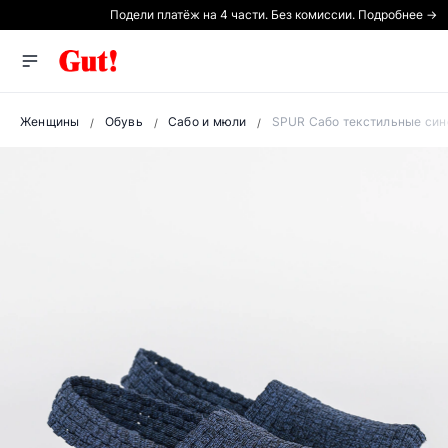
Подели платёж на 4 части. Без комиссии. Подробнее →
Женщины
Обувь
Сабо и мюли
SPUR Сабо текстильные син