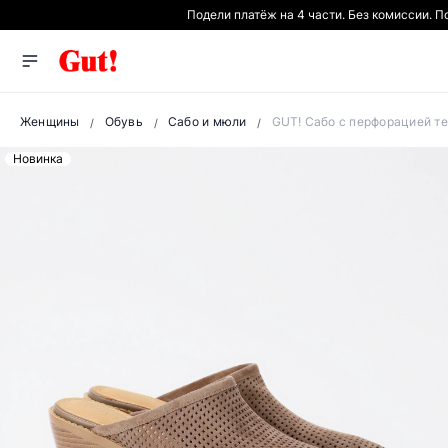
Подели платёж на 4 части. Без комиссии. 
Женщины
Обувь
Сабо и мюли
GUT! Сабо с перфорацией т
Новинка