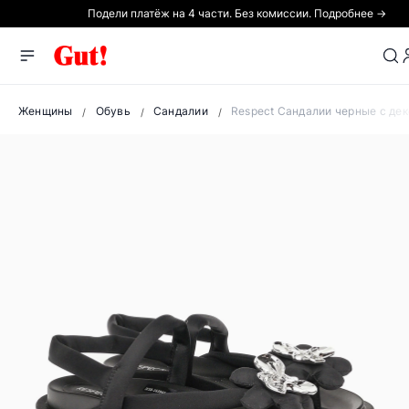
Подели платёж на 4 части. Без комиссии. Подробнее →
Женщины
Обувь
Сандалии
Respect Сандалии черные с де