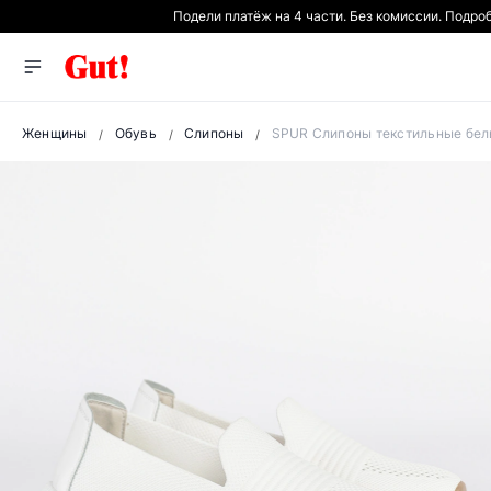
Подели платёж на 4 части. Без комиссии. Подро
Женщины
Обувь
Слипоны
SPUR Слипоны текстильные бел