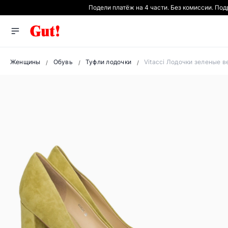
Подели платёж на 4 части. Без комиссии. По
Женщины
Обувь
Туфли лодочки
Vitacci Лодочки зеленые 