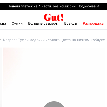
Подели платёж на 4 части. Без комиссии. Подробнее →
жда
Сумки
Большие размеры
Бренды
Распродажа
Respect Туфли-лодочки черного цвета на низком каблуке