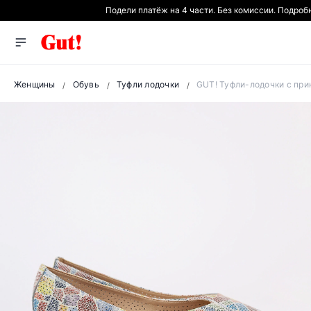
Подели платёж на 4 части. Без комиссии. Подроб
Женщины
Обувь
Туфли лодочки
GUT! Туфли-лодочки с при