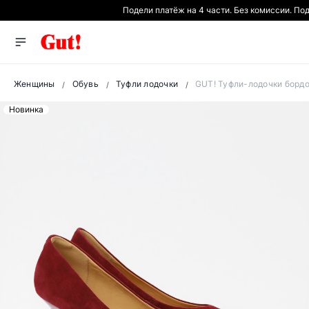
Подели платёж на 4 части. Без комиссии. По
Женщины
Обувь
Туфли лодочки
GUT! Туфли-лодочки бордо
Новинка