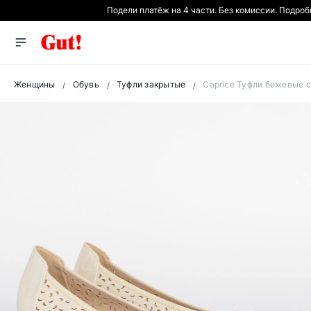
Подели платёж на 4 части. Без комиссии. Подро
Женщины
Обувь
Туфли закрытые
Caprice Туфли бежевые 