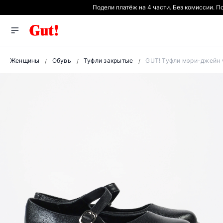
Подели платёж на 4 части. Без комиссии. 
Женщины
Обувь
Туфли закрытые
GUT! Туфли мэри-джейн 