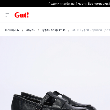
Подели платёж на 4 части. Без комиссии.
Женщины
Обувь
Туфли закрытые
GUT! Туфли черного цве