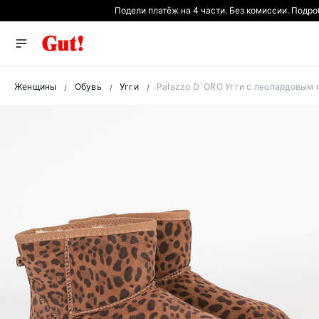
Подели платёж на 4 части. Без комиссии. Подр
Женщины
Обувь
Угги
Palazzo D`ORO Угги с леопардовым 