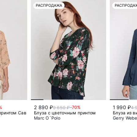
РАСПРОДАЖА
РАСПРОДА
2 890 ₽
1 990 ₽
%
-70%
9 650 ₽
4 
 принтом Саванна
Блуза с цветочным принтом
Блуза из в
Marc O`Polo
Gerry Weber
50
52
42