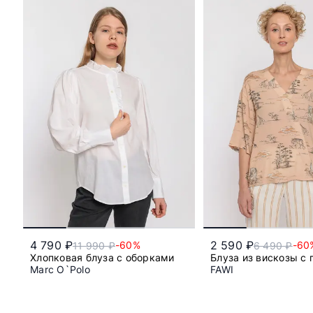
4 790 ₽
2 590 ₽
-60%
-60
11 990 ₽
6 490 ₽
Хлопковая блуза с оборками
Блуза из вискозы с
Marc O`Polo
FAWI
46
44
46
48