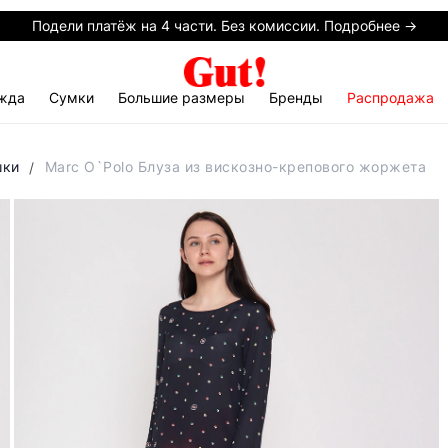
Подели платёж на 4 части. Без комиссии. Подробнее →
жда
Сумки
Большие размеры
Бренды
Распродажа
шки
Marc O`Polo Блуза из вискозно-крепового жоржета