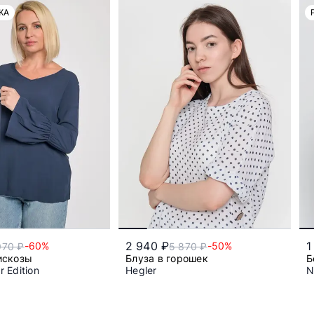
ЖА
2 940 ₽
1
-60%
-50%
970 ₽
5 870 ₽
искозы
Блуза в горошек
Б
 Edition
Hegler
N
42
46
s
m