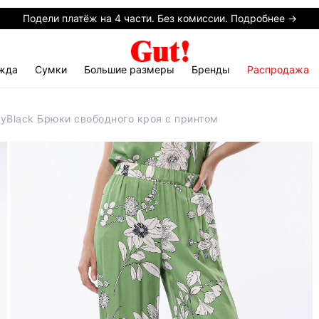
Подели платёж на 4 части. Без комиссии. Подробнее →
жда
Сумки
Большие размеры
Бренды
Распродажа
yBlack Брюки свободного кроя с принтом