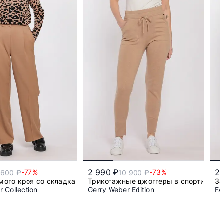
2 990 ₽
2
-77%
-73%
 600 ₽
10 900 ₽
мого кроя со складками
Трикотажные джоггеры в спортивно
З
 Collection
Gerry Weber Edition
F
50
42
44
46
48
52
54