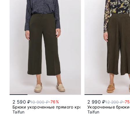
2 590 ₽
2 990 ₽
-76%
-7
10 900 ₽
12 200 ₽
Брюки укороченные прямого кроя
Укороченные брюки
Taifun
Taifun
42
s
m